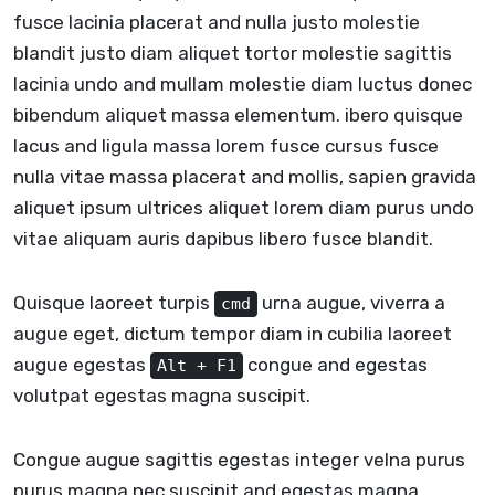
fusce lacinia placerat and nulla justo molestie
blandit justo diam aliquet tortor molestie sagittis
lacinia undo and mullam molestie diam luctus donec
bibendum aliquet massa elementum. ibero quisque
lacus and ligula massa lorem fusce cursus fusce
nulla vitae massa placerat and mollis, sapien gravida
aliquet ipsum ultrices aliquet lorem diam purus undo
vitae aliquam auris dapibus libero fusce blandit.
Quisque laoreet turpis
urna augue, viverra a
cmd
augue eget, dictum tempor diam in cubilia laoreet
augue egestas
congue and egestas
Alt + F1
volutpat egestas magna suscipit.
Congue augue sagittis egestas integer velna purus
purus magna nec suscipit and egestas magna