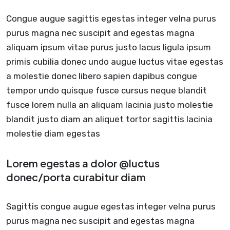
Congue augue sagittis egestas integer velna purus
purus magna nec suscipit and egestas magna
aliquam ipsum vitae purus justo lacus ligula ipsum
primis cubilia donec undo augue luctus vitae egestas
a molestie donec libero sapien dapibus congue
tempor undo quisque fusce cursus neque blandit
fusce lorem nulla an aliquam lacinia justo molestie
blandit justo diam an aliquet tortor sagittis lacinia
molestie diam egestas
Lorem egestas a dolor @luctus
donec/porta curabitur diam
Sagittis congue augue egestas integer velna purus
purus magna nec suscipit and egestas magna