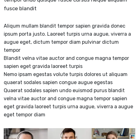
fusce blandit
Aliqum mullam blandit tempor sapien gravida donec
ipsum porta justo. Laoreet turpis urna augue, viverra a
augue eget, dictum tempor diam pulvinar dictum
tempor
Blandit velna vitae auctor and congue magna tempor
sapien eget gravida laoreet turpis
Nemo ipsam egestas volute turpis dolores ut aliquam
quaerat sodales sapien congue augue egestas
Quaerat sodales sapien undo euismod purus blandit
velna vitae auctor and congue magna tempor sapien
eget gravida laoreet turpis urna augue, viverra a augue
eget tempor diam