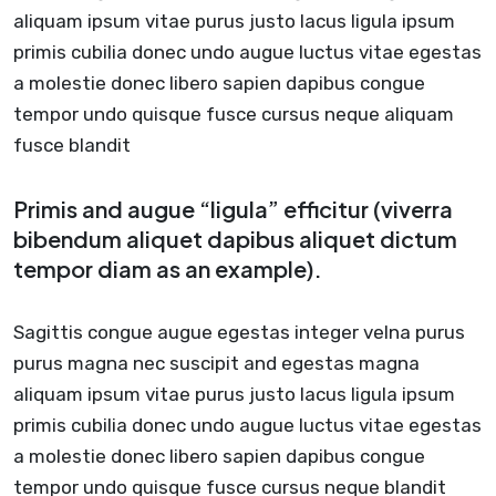
aliquam ipsum vitae purus justo lacus ligula ipsum
primis cubilia donec undo augue luctus vitae egestas
a molestie donec libero sapien dapibus congue
tempor undo quisque fusce cursus neque aliquam
fusce blandit
Primis and augue “ligula” efficitur (viverra
bibendum aliquet dapibus aliquet dictum
tempor diam as an example).
Sagittis congue augue egestas integer velna purus
purus magna nec suscipit and egestas magna
aliquam ipsum vitae purus justo lacus ligula ipsum
primis cubilia donec undo augue luctus vitae egestas
a molestie donec libero sapien dapibus congue
tempor undo quisque fusce cursus neque blandit